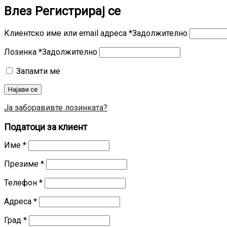
Влез
Регистрирај се
Клиентско име или email адреса
*
Задолжително
Лозинка
*
Задолжително
Запамти ме
Најави се
Ја заборавивте лозинката?
Податоци за клиент
Име
*
Презиме
*
Телефон
*
Адреса
*
Град
*