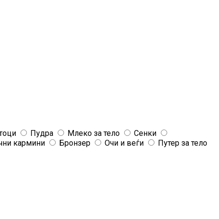
тоци
Пудра
Млеко за тело
Сенки
чни кармини
Бронзер
Очи и веѓи
Путер за тело