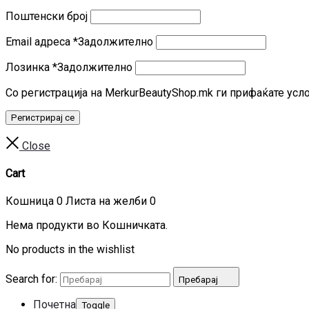
Поштенски број
Email адреса
*
Задолжително
Лозинка
*
Задолжително
Со регистрација на MerkurBeautyShop.mk ги прифаќате усл
Регистрирај се
Close
Cart
Кошница
0
Листа на желби
0
Нема продукти во Кошничката.
No products in the wishlist
Search for:
Пребарај
Почетна
Toggle