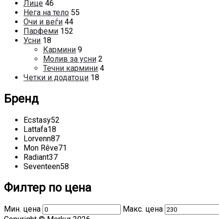
Лице
46
Нега на тело
55
Очи и веѓи
44
Парфеми
152
Усни
18
Кармини
9
Молив за усни
2
Течни кармини
4
Четки и додатоци
18
Бренд
Ecstasy
52
Lattafa
18
Lorvenn
87
Mon Rêve
71
Radiant
37
Seventeen
58
Филтер по цена
Мин. цена
Макс. цена