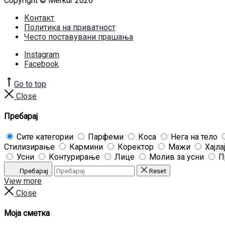
Copyright © Merkur 2026
Контакт
Политика на приватност
Често поставувани прашања
Instagram
Facebook
Go to top
Close
Пребарај
Сите категории
Парфеми
Коса
Нега на тело
Стилизирање
Кармини
Коректор
Мажи
Хајла
Усни
Контурирање
Лице
Молив за усни
П
Пребарај
Reset
View more
Close
Моја сметка