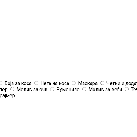
Боја за коса
Нега на коса
Маскара
Четки и дода
јтер
Молив за очи
Руменило
Молив за веѓи
Те
рајмер