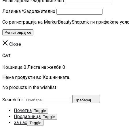
Email адреса
*
Задолжително
Лозинка
*
Задолжително
Со регистрација на MerkurBeautyShop.mk ги прифаќате усл
Регистрирај се
Close
Cart
Кошница
0
Листа на желби
0
Нема продукти во Кошничката.
No products in the wishlist
Search for:
Пребарај
Почетна
Toggle
Продавница
Toggle
За нас
Toggle