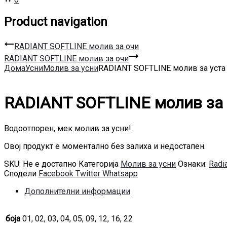
Product navigation
RADIANT SOFTLINE молив за очи
RADIANT SOFTLINE молив за очи
Дома
Усни
Молив за усни
RADIANT SOFTLINE молив за уста
RADIANT SOFTLINE молив за 
Водоотпорен, мек молив за усни!
Овој продукт е моментално без залиха и недостапен.
SKU:
Не е достапно
Категорија
Молив за усни
Ознаки:
Radi
Сподели
Facebook
Twitter
Whatsapp
Дополнителни информации
боја
01, 02, 03, 04, 05, 09, 12, 16, 22