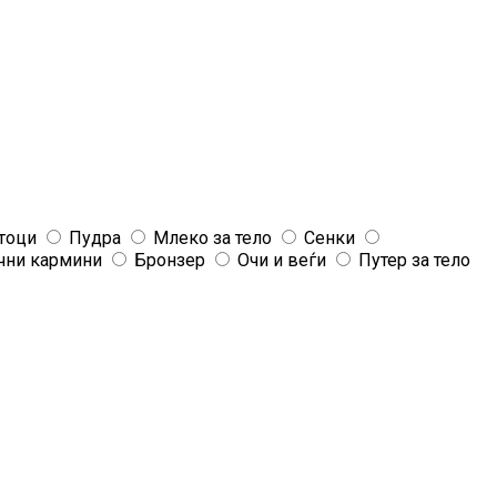
тоци
Пудра
Млеко за тело
Сенки
чни кармини
Бронзер
Очи и веѓи
Путер за тело