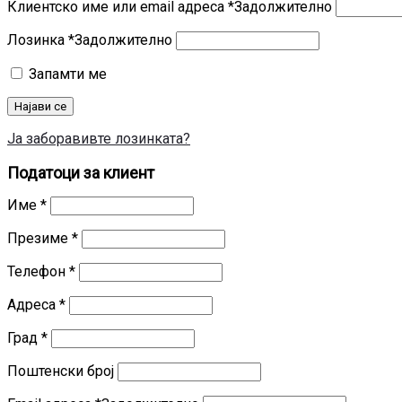
Клиентско име или email адреса
*
Задолжително
Лозинка
*
Задолжително
Запамти ме
Најави се
Ја заборавивте лозинката?
Податоци за клиент
Име
*
Презиме
*
Телефон
*
Адреса
*
Град
*
Поштенски број