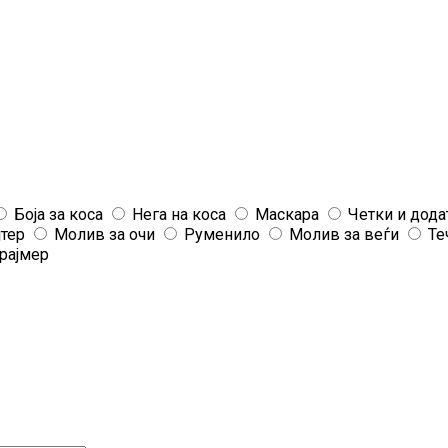
Боја за коса
Нега на коса
Маскара
Четки и дода
јтер
Молив за очи
Руменило
Молив за веѓи
Те
рајмер