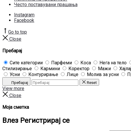
Често поставувани прашања
Instagram
Facebook
Go to top
Close
Пребарај
Сите категории
Парфеми
Коса
Нега на тело
Стилизирање
Кармини
Коректор
Мажи
Хајла
Усни
Контурирање
Лице
Молив за усни
П
Пребарај
Reset
View more
Close
Моја сметка
Влез
Регистрирај се