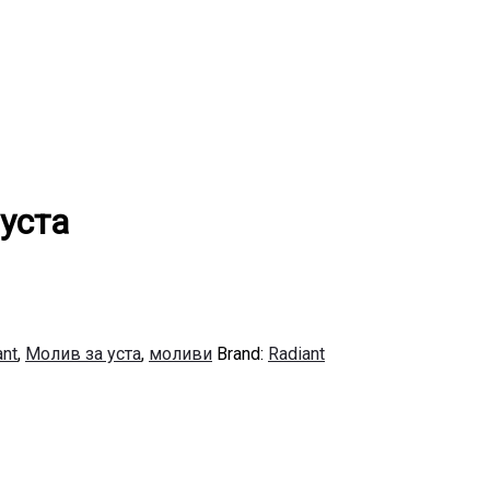
уста
ant
,
Молив за уста
,
моливи
Brand:
Radiant