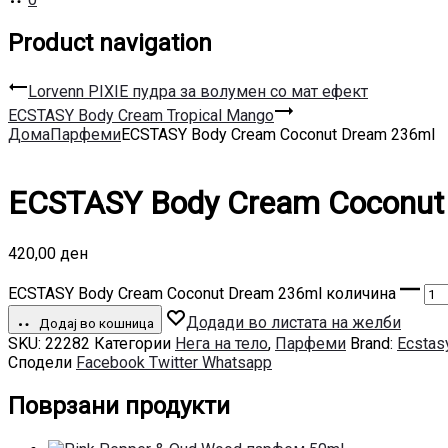
Product navigation
Lorvenn PIXIE пудра за волумен со мат ефект
ECSTASY Body Cream Tropical Mango
Дома
Парфеми
ECSTASY Body Cream Coconut Dream 236ml
ECSTASY Body Cream Coconut
420,00
ден
ECSTASY Body Cream Coconut Dream 236ml количина
Додади во листата на желби
Додај во кошница
SKU:
22282
Категории
Нега на тело
,
Парфеми
Brand:
Ecstas
Сподели
Facebook
Twitter
Whatsapp
Поврзани продукти