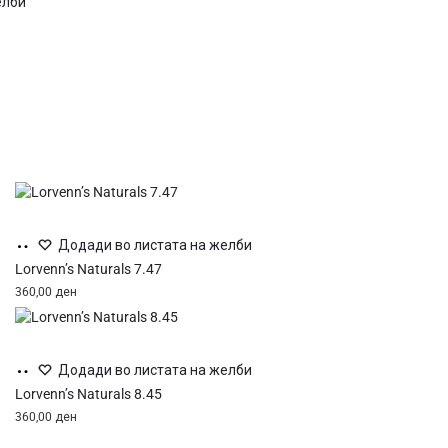
елби
Додај
Додади во листата на желби
во
Lorvenn’s Naturals 7.47
кошница
360,00
ден
Додај
Додади во листата на желби
во
Lorvenn’s Naturals 8.45
кошница
360,00
ден