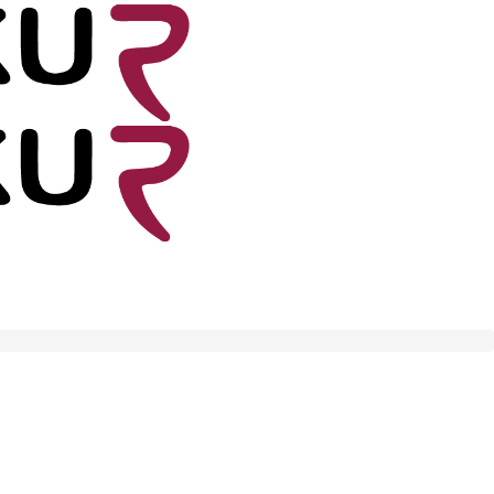
арај
unt