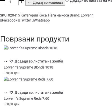
Lorven
Додади во листата на ж
Додај во кошница
Frizz
FREE
шампон
SKU:
020415
Категории
Коса
,
Нега на коса
Brand:
Lorvenn
Сподели
за
Facebook
Twitter
Whatsapp
виткана
коса
1000мл
Поврзани продукти
количина
Додај
Додади во листата на желби
во
Lorvenn’s Supreme Blonds 1018
кошница
360,00
ден
Додај
Додади во листата на желби
во
Lorvenn’s Supreme Reds 7.60
кошница
360,00
ден