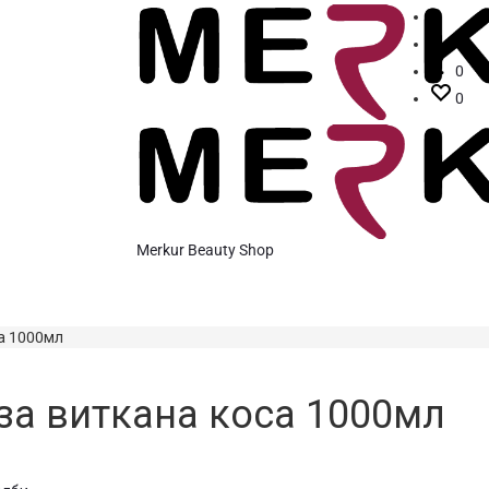
Преб
Acco
0
0
Merkur Beauty Shop
са 1000мл
 за виткана коса 1000мл