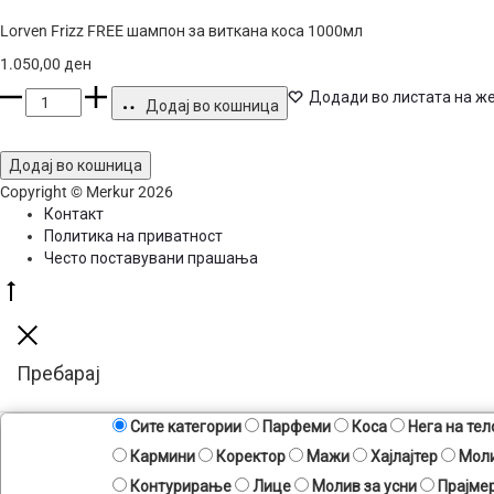
Lorven Frizz FREE шампон за виткана коса 1000мл
1.050,00
ден
Lorven
Додади во листата на ж
Додај во кошница
Frizz
FREE
шампон
Додај во кошница
за
Copyright © Merkur 2026
виткана
Контакт
коса
Политика на приватност
1000мл
Често поставувани прашања
количина
Go
to
top
Close
Пребарај
Сите категории
Парфеми
Коса
Нега на тел
Кармини
Коректор
Мажи
Хајлајтер
Моли
Контурирање
Лице
Молив за усни
Прајме