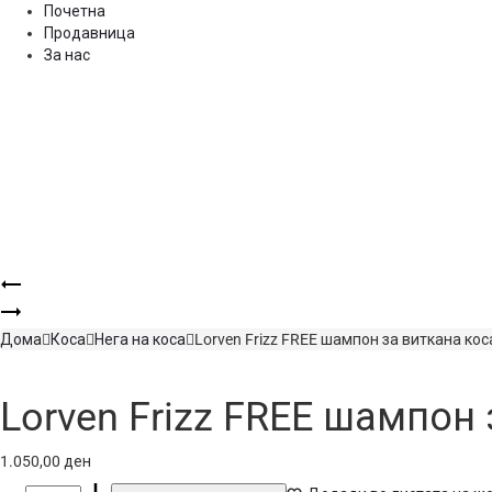
Почетна
Продавница
За нас
Product
Lorvenn
EXTRA
Lorvenn
navigation
STRONG
Color
Дома
Коса
Нега на коса
Lorven Frizz FREE шампон за виткана ко
лак
Pure
за
боја
коса
за
Lorven Frizz FREE шампон
400ML
мажи
60
1.050,00
ден