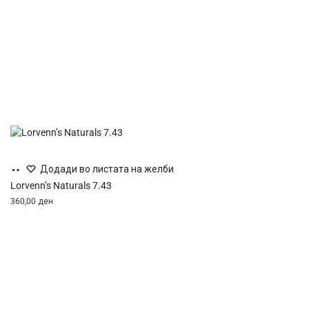
Додај
Додади во листата на желби
во
Lorvenn’s Naturals 7.43
кошница
360,00
ден