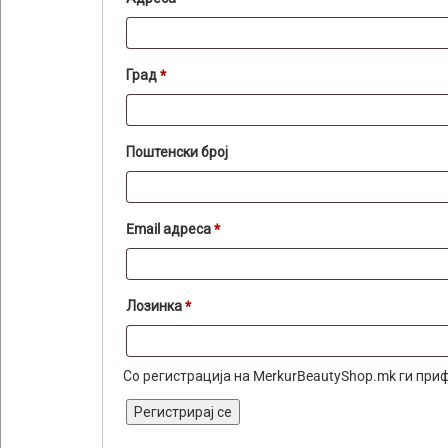
Град
*
Поштенски број
Задолжително
Email адреса
*
Задолжително
Лозинка
*
Со регистрација на MerkurBeautyShop.mk ги при
Регистрирај се