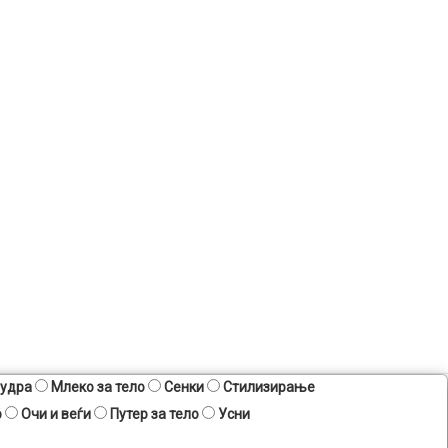
удра
Млеко за тело
Сенки
Стилизирање
р
Очи и веѓи
Путер за тело
Усни