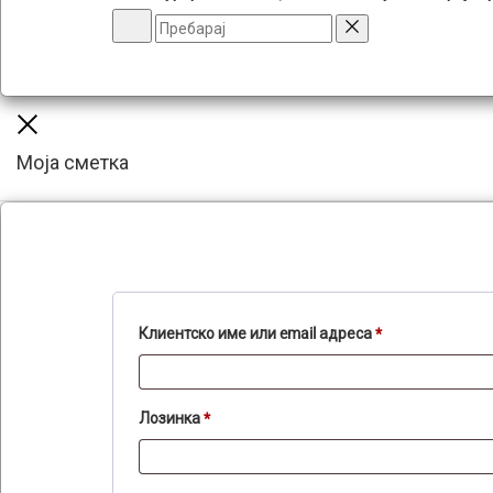
Пребарај
Reset
Close
Моја сметка
Задолжително
Клиентско име или email адреса
*
Задолжително
Лозинка
*