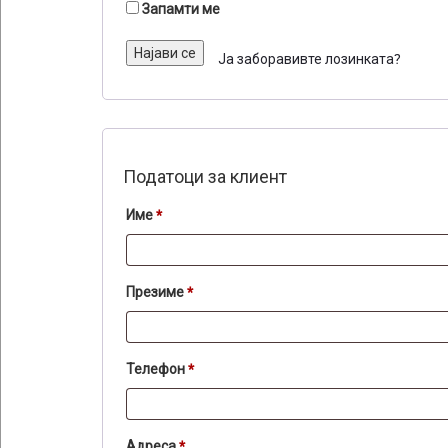
Запамти ме
Најави се
Ја заборавивте лозинката?
Податоци за клиент
Име
*
Презиме
*
Телефон
*
Адреса
*