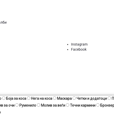
елби
Instagram
Facebook
о
Боја за коса
Нега на коса
Маскара
Четки и додатоци
П
в за очи
Руменило
Молив за веѓи
Течни кармини
Бронзе
р