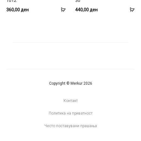
1012
30
Додај
До
360,00
ден
440,00
ден
во
во
кошница
ко
Copyright © Merkur 2026
Контакт
Политика на приватност
Често поставувани прашања