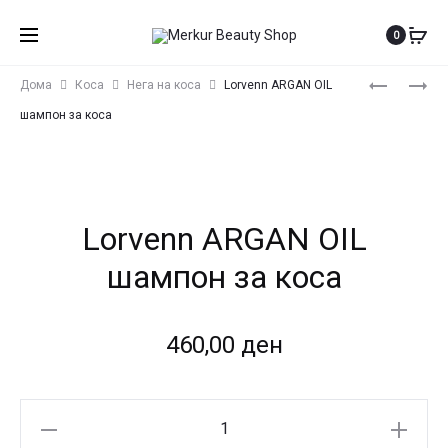
0
Produ
LORVENN
LORVENN
Дома
Коса
Нега на коса
Lorvenn ARGAN OIL
ARGAN
AQUA
navig
шампон за коса
OIL
MIST
РЕГЕНЕРА
СПРЕЈ
ЗА
РЕГЕНЕРА
КОСА
Lorvenn ARGAN OIL
шампон за коса
460,00
ден
Lorvenn