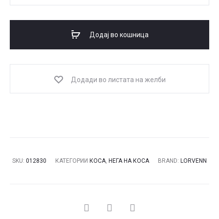
ARGAN
OIL
шампон
Додај во кошница
за
коса
количина
Додади во листата на желби
SKU:
012830
КАТЕГОРИИ
КОСА
,
НЕГА НА КОСА
BRAND:
LORVENN
СПОДЕЛИ