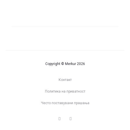
во
во
кошница
ко
Copyright © Merkur 2026
Контакт
Политика на приватност
Често поставувани прашања
I
F
n
a
s
c