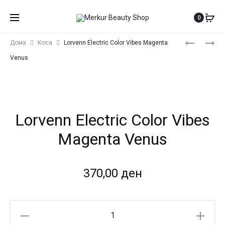
0
Produ
COLLECTI
LORVENN
Дома
Коса
Lorvenn Electric Color Vibes Magenta
PRIVÉE
ELECTRIC
navig
Venus
DEEP
COLOR
SEA
VIBES
EDP
GREEN
GALAXY
Lorvenn Electric Color Vibes
Magenta Venus
370,00
ден
Lorvenn