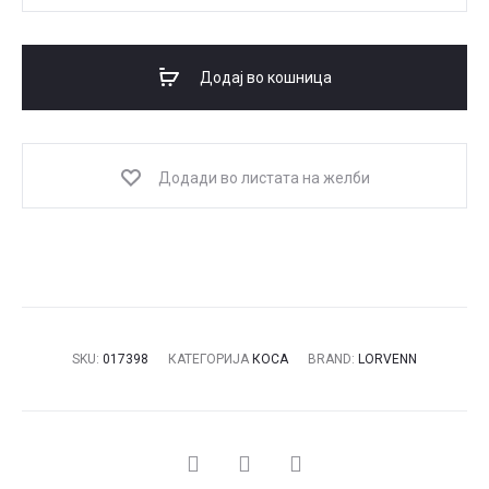
Electric
Color
Vibes
Додај во кошница
Magenta
Venus
количина
Додади во листата на желби
SKU:
017398
КАТЕГОРИЈА
КОСА
BRAND:
LORVENN
СПОДЕЛИ