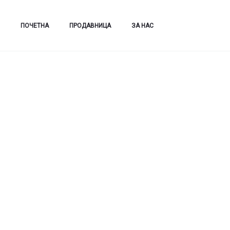
ПОЧЕТНА
ПРОДАВНИЦА
ЗА НАС
Дома
Коса
Стилизирање
Lorvenn стајлинг пена со волумен