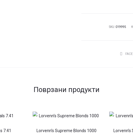
пена
со
волумен
200ML
SKU:
019995
количина
СПОДЕЛ
FAC
Поврзани продукти
s 7.41
Lorvenn’s Supreme Blonds 1000
Lorvenn’s