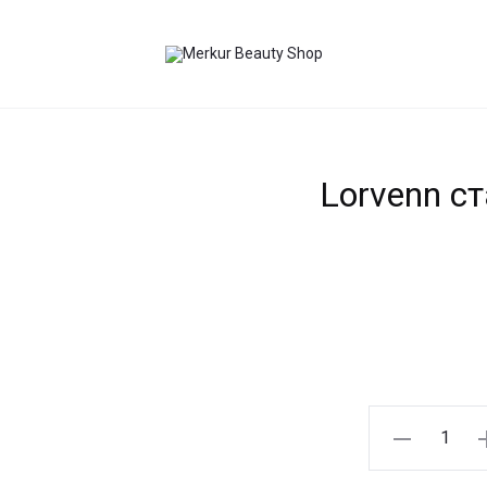
 200ML
Lorvenn ст
Lorvenn
стајлинг