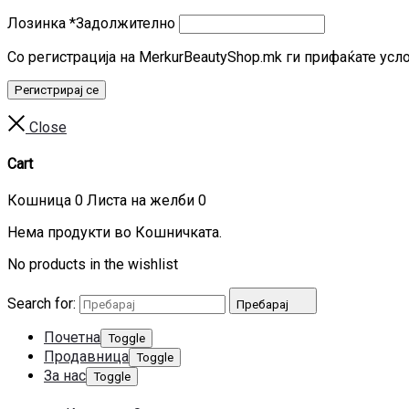
Лозинка
*
Задолжително
Со регистрација на MerkurBeautyShop.mk ги прифаќате усл
Регистрирај се
Close
Cart
Кошница
0
Листа на желби
0
Нема продукти во Кошничката.
No products in the wishlist
Search for:
Пребарај
Почетна
Toggle
Продавница
Toggle
За нас
Toggle