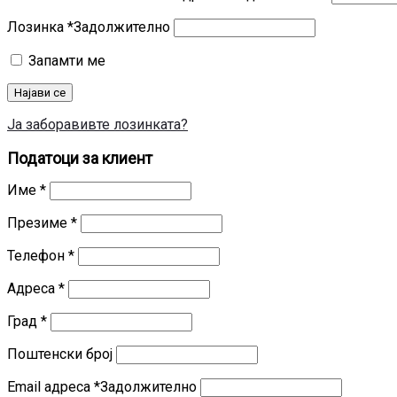
Лозинка
*
Задолжително
Запамти ме
Најави се
Ја заборавивте лозинката?
Податоци за клиент
Име
*
Презиме
*
Телефон
*
Адреса
*
Град
*
Поштенски број
Email адреса
*
Задолжително