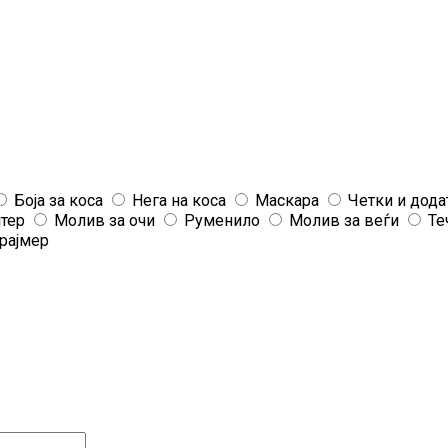
Боја за коса
Нега на коса
Маскара
Четки и дода
јтер
Молив за очи
Руменило
Молив за веѓи
Те
рајмер