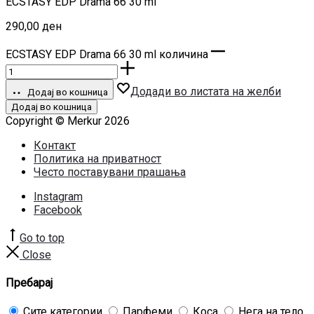
ECSTASY EDP Drama 66 30 ml
290,00
ден
ECSTASY EDP Drama 66 30 ml количина
Додади во листата на желби
Додај во кошница
Додај во кошница
Copyright © Merkur 2026
Контакт
Политика на приватност
Често поставувани прашања
Instagram
Facebook
Go to top
Close
Пребарај
Сите категории
Парфеми
Коса
Нега на тело