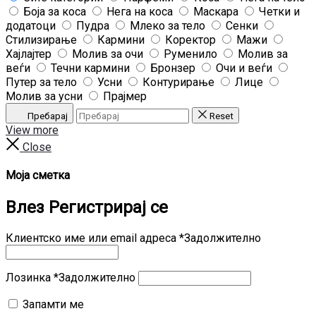
Боја за коса
Нега на коса
Маскара
Четки и
додатоци
Пудра
Млеко за тело
Сенки
Стилизирање
Кармини
Коректор
Мажи
Хајлајтер
Молив за очи
Руменило
Молив за
веѓи
Течни кармини
Бронзер
Очи и веѓи
Путер за тело
Усни
Контурирање
Лице
Молив за усни
Прајмер
Пребарај
Reset
View more
Close
Моја сметка
Влез
Регистрирај се
Клиентско име или email адреса
*
Задолжително
Лозинка
*
Задолжително
Запамти ме