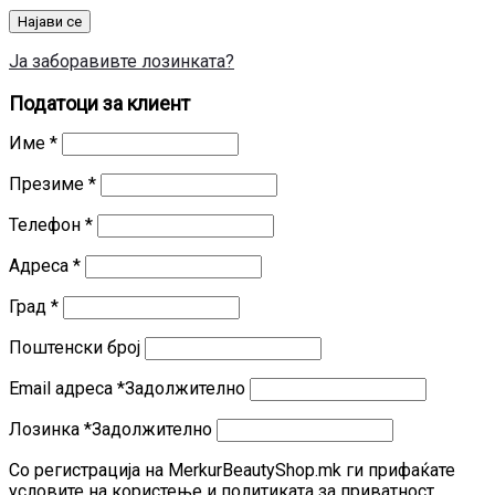
Најави се
Ја заборавивте лозинката?
Податоци за клиент
Име
*
Презиме
*
Телефон
*
Адреса
*
Град
*
Поштенски број
Email адреса
*
Задолжително
Лозинка
*
Задолжително
Со регистрација на MerkurBeautyShop.mk ги прифаќате
условите на користење и политиката за приватност.