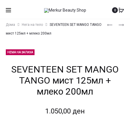
0
Produ
SEVENTEE
ECSTASY
Дома
Нега на тело
SEVENTEEN SET MANGO TANGO
SET
SET
navig
мист 125мл + млеко 200мл
PURPLE
LAVANDER
MAGIC
WHISPER
МИСТ
90
НЕМА НА ЗАЛИХА
125МЛ
ML
SEVENTEEN SET MANGO
+
+
МЛЕКО
90
TANGO мист 125мл +
200МЛ
ML
млеко 200мл
1.050,00
ден