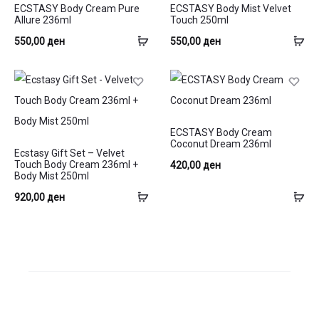
ECSTASY Body Cream Pure
ECSTASY Body Mist Velvet
Allure 236ml
Touch 250ml
Додај
До
550,00
ден
550,00
ден
во
во
кошница
ко
ECSTASY Body Cream
Coconut Dream 236ml
Ecstasy Gift Set – Velvet
Touch Body Cream 236ml +
420,00
ден
Body Mist 250ml
Додај
До
920,00
ден
во
во
кошница
ко