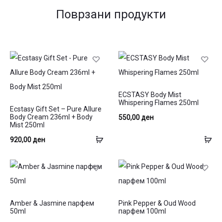
Поврзани продукти
ECSTASY Body Mist
Whispering Flames 250ml
Ecstasy Gift Set – Pure Allure
Body Cream 236ml + Body
550,00
ден
Mist 250ml
Додај
До
920,00
ден
во
во
кошница
ко
Amber & Jasmine парфем
Pink Pepper & Oud Wood
50ml
парфем 100ml