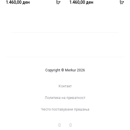
Додај
До
1.460,00
ден
1.460,00
ден
во
во
кошница
ко
Copyright © Merkur 2026
Контакт
Политика на приватност
Често поставувани прашања
I
F
n
a