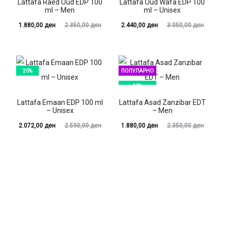
Lattafa Raed Oud EDP 100
Lattafa Oud Wafa EDP 100
ml – Men
ml – Unisex
Current
Original
Current
Original
1.880,00
ден
2.350,00
ден
2.440,00
ден
3.050,00
ден
price
price
price
price
is:
was:
is:
was:
00 ден.
2.350,00 ден.
2.440,00 ден.
3.050,00 ден.
20%
ПОПУЛАРНО
20%
–
Lattafa Emaan EDP 100 ml
Lattafa Asad Zanzibar EDT
– Unisex
– Men
Current
Original
Current
Original
2.072,00
ден
2.590,00
ден
1.880,00
ден
2.350,00
ден
price
price
price
price
is:
was:
is:
was:
00 ден.
2.590,00 ден.
1.880,00 ден.
2.350,00 ден.
n