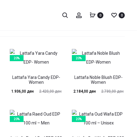
Пребарај
Account
0
0
20%
20%
Lattafa Yara Candy EDP-
Lattafa Noble Blush EDP-
Women
Women
Current
Original
Current
Original
1.936,00
ден
2.420,00
ден
2.184,00
ден
2.730,00
ден
price
price
price
price
is:
was:
is:
was:
00 ден.
2.420,00 ден.
2.184,00 ден.
2.730,00 ден.
20%
20%