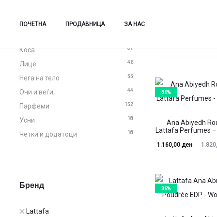
Категории
Сите производи
ПОЧЕТНА
ПРОДАВНИЦА
ЗА НАС
87
Коса
46
Лице
55
Нега на тело
44
Очи и веѓи
36%
152
Парфеми
18
Усни
Ana Abiyedh Ro
Lattafa Perfumes –
18
Четки и додатоци
Current
Original
1.160,00
ден
1.820
price
price
is:
was:
Бренд
1.160,00 ден.
1.820,00 ден.
36%
Lattafa