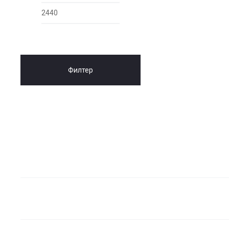
цена
цена
is:
was:
1.880,00 ден.
2.350,00 ден.
Филтер