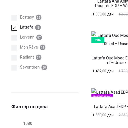
Lattafa Ana Abi
Poudrée EDP – 
Current
Original
1.080,00
ден
1.690
Ecstasy
52
price
price
Lattafa
18
is:
was:
Lorvenn
87
1.080,00 ден.
1.690,00 ден.
20%
Mon Rêve
71
Radiant
Lattafa Oud Mood 
37
ml – Unisex
Seventeen
58
Current
Original
1.432,00
ден
1.790
price
price
is:
was:
1.432,00 ден.
1.790,00 ден.
ПОПУЛАРНО
Филтер по цена
20%
Lattafa Asad EDP
Current
Original
1.880,00
ден
2.350
Мин.
Макс.
price
price