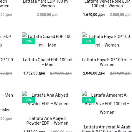
yedh
Lattafa Yara EDP 100 ml –
Lattafa Velvet Rose EDP
Women
Women
100 ml – Women
Current
Original
,00
ден
2.350,00
ден
1.640,00
ден
2.050,00
ден
price
price
is:
was:
1.640,00 ден.
2.050,00 ден.
1.880,
20%
20%
EDP 100
Lattafa Qaaed EDP 100 ml
Lattafa Haya EDP 100 ml 
– Men
Women
Current
Original
Current
Original
,00
ден
1.752,00
ден
2.190,00
ден
2.048,00
ден
2.560,00
ден
price
price
price
price
is:
was:
is:
was:
1.752,00 ден.
2.190,00 ден.
2.048,00 ден.
2.560,00 ден.
2.072,
20%
20%
 – Men
Lattafa Ana Abiyed
,00
ден
Powder EDP – Women
Lattafa Ameerat Al Arab
Prive EDP 100 ml – Wome
Current
Original