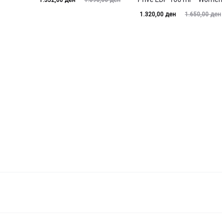
1.352,00
ден
1.690,00
ден
Current
Original
price
price
1.320,00
ден
1.650,00
ден
price
price
is:
was:
is:
was:
1.352,00 ден.
1.690,00 ден.
1.320,00 ден.
1.650,00 ден.