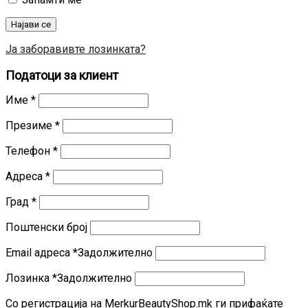
Најави се
Ја заборавивте лозинката?
Податоци за клиент
Име
*
Презиме
*
Телефон
*
Адреса
*
Град
*
Поштенски број
Email адреса
*
Задолжително
Лозинка
*
Задолжително
Со регистрација на MerkurBeautyShop.mk ги прифаќате