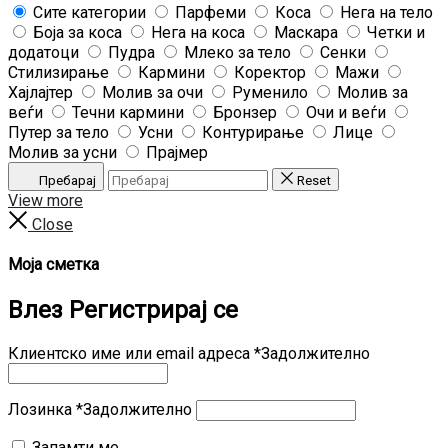
Сите категории
Парфеми
Коса
Нега на тело
Боја за коса
Нега на коса
Маскара
Четки и
додатоци
Пудра
Млеко за тело
Сенки
Стилизирање
Кармини
Коректор
Мажи
Хајлајтер
Молив за очи
Руменило
Молив за
веѓи
Течни кармини
Бронзер
Очи и веѓи
Путер за тело
Усни
Контурирање
Лице
Молив за усни
Прајмер
Пребарај
Reset
View more
Close
Моја сметка
Влез
Регистрирај се
Клиентско име или email адреса
*
Задолжително
Лозинка
*
Задолжително
Запамти ме