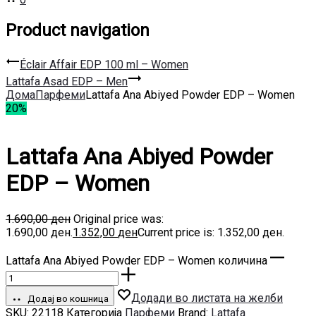
Product navigation
Éclair Affair EDP 100 ml – Women
Lattafa Asad EDP – Men
Дома
Парфеми
Lattafa Ana Abiyed Powder EDP – Women
20%
Lattafa Ana Abiyed Powder
EDP – Women
1.690,00
ден
Original price was:
1.690,00 ден.
1.352,00
ден
Current price is: 1.352,00 ден.
Lattafa Ana Abiyed Powder EDP – Women количина
Додади во листата на желби
Додај во кошница
SKU:
22118
Категорија
Парфеми
Brand:
Lattafa