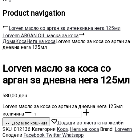
Product navigation
Lorven масло со арган за интензивна нега 125мл
Lorvenn ARGAN OIL маска за коса
Дома
Коса
Нега на коса
Lorven масло за коса со арган за
дневна нега 125мл
Lorven масло за коса со
арган за дневна нега 125мл
580,00
ден
Lorven масло за коса со арган за дневна нега 125мл
количина
Додади во листата на желби
Додај во кошница
SKU:
012136
Категории
Коса
,
Нега на коса
Brand:
Lorvenn
Сподели
Facebook
Twitter
Whatsapp