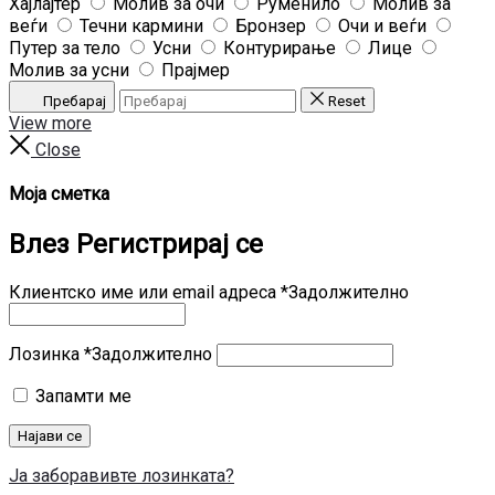
Хајлајтер
Молив за очи
Руменило
Молив за
веѓи
Течни кармини
Бронзер
Очи и веѓи
Путер за тело
Усни
Контурирање
Лице
Молив за усни
Прајмер
Пребарај
Reset
View more
Close
Моја сметка
Влез
Регистрирај се
Клиентско име или email адреса
*
Задолжително
Лозинка
*
Задолжително
Запамти ме
Најави се
Ја заборавивте лозинката?