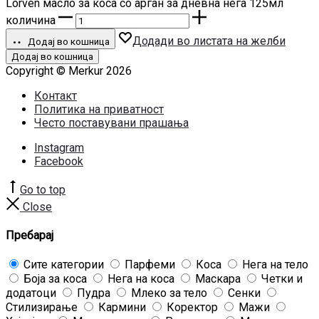
Lorven масло за коса со арган за дневна нега 125мл
количина
Додади во листата на желби
Додај во кошница
Додај во кошница
Copyright © Merkur 2026
Контакт
Политика на приватност
Често поставувани прашања
Instagram
Facebook
Go to top
Close
Пребарај
Сите категории
Парфеми
Коса
Нега на тело
Боја за коса
Нега на коса
Маскара
Четки и
додатоци
Пудра
Млеко за тело
Сенки
Стилизирање
Кармини
Коректор
Мажи