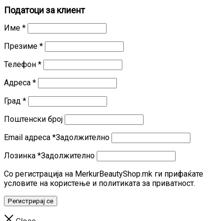
Податоци за клиент
Име
*
Презиме
*
Телефон
*
Адреса
*
Град
*
Поштенски број
Email адреса
*
Задолжително
Лозинка
*
Задолжително
Со регистрација на MerkurBeautyShop.mk ги прифаќате
условите на користење и политиката за приватност.
Регистрирај се