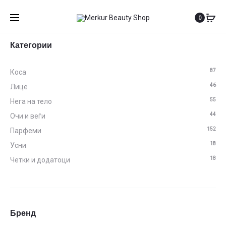
0
Категории
87
Коса
46
Лице
55
Нега на тело
44
Очи и веѓи
152
Парфеми
18
Усни
18
Четки и додатоци
Бренд