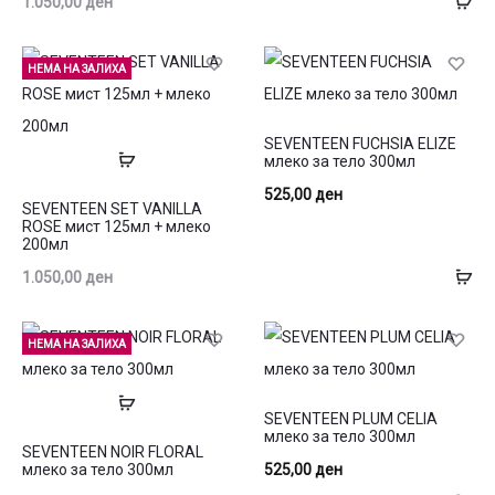
1.050,00
ден
во
ко
НЕМА НА ЗАЛИХА
SEVENTEEN FUCHSIA ELIZE
Прочитај
млеко за тело 300мл
повеќе
525,00
ден
SEVENTEEN SET VANILLA
ROSE мист 125мл + млеко
200мл
До
1.050,00
ден
во
ко
НЕМА НА ЗАЛИХА
Прочитај
SEVENTEEN PLUM CELIA
повеќе
млеко за тело 300мл
SEVENTEEN NOIR FLORAL
525,00
ден
млеко за тело 300мл