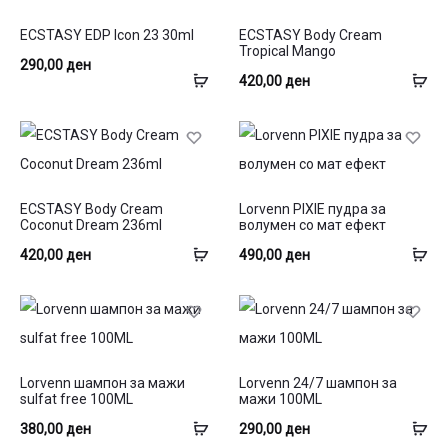
ECSTASY EDP Icon 23 30ml
ECSTASY Body Cream
Tropical Mango
290,00
ден
Додај
До
420,00
ден
во
во
кошница
ко
ECSTASY Body Cream
Lorvenn PIXIE пудра за
Coconut Dream 236ml
волумен со мат ефект
Додај
До
420,00
ден
490,00
ден
во
во
кошница
ко
Lorvenn шампон за мажи
Lorvenn 24/7 шампон за
sulfat free 100ML
мажи 100ML
Додај
До
380,00
ден
290,00
ден