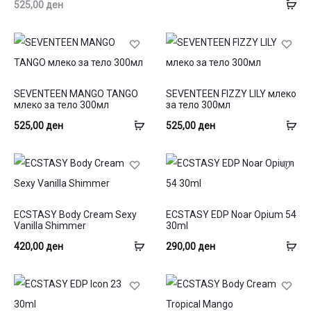
До
525,00
ден
во
ко
SEVENTEEN MANGO TANGO
SEVENTEEN FIZZY LILY млеко
млеко за тело 300мл
за тело 300мл
Додај
До
525,00
ден
525,00
ден
во
во
кошница
ко
ECSTASY Body Cream Sexy
ECSTASY EDP Noar Opium 54
Vanilla Shimmer
30ml
Додај
До
420,00
ден
290,00
ден
во
во
кошница
ко