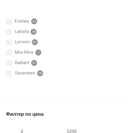
Ecstasy
52
Lattafa
18
Lorvenn
87
Mon Rêve
71
Radiant
37
Seventeen
58
Филтер по цена
Мин.
Макс.