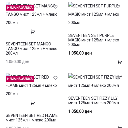
кошница
ко
НЕМА НА ЗАЛИХА
Прочитај
SEVENTEEN SET PURPLE
повеќе
MAGIC мист 125мл + млеко
SEVENTEEN SET MANGO
200мл
TANGO мист 125мл + млеко
1.050,00
ден
200мл
До
1.050,00
ден
во
ко
НЕМА НА ЗАЛИХА
SEVENTEEN SET FIZZY LILY
Прочитај
мист 125мл + млеко 200мл
повеќе
1.050,00
ден
SEVENTEEN SET RED FLAME
мист 125мл + млеко 200мл
До