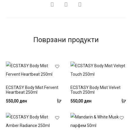
СПОДЕЛИ
Поврзани продукти
ECSTASY Body Mist Fervent
ECSTASY Body Mist Velvet
Heartbeat 250ml
Touch 250ml
Додај
До
550,00
ден
550,00
ден
во
во
кошница
ко