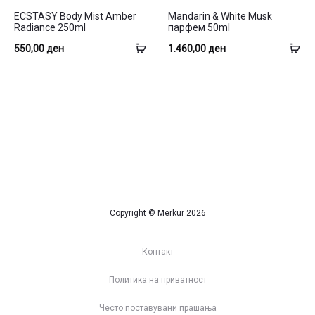
ECSTASY Body Mist Amber
Mandarin & White Musk
Radiance 250ml
парфем 50ml
Додај
До
550,00
ден
1.460,00
ден
во
во
кошница
ко
Copyright © Merkur 2026
Контакт
Политика на приватност
Често поставувани прашања