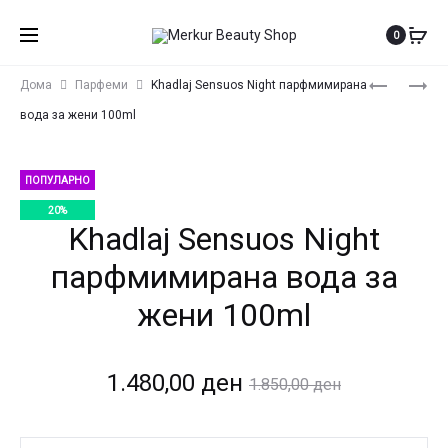
0
Produ
PARIS
ISLAND
Дома
Парфеми
Khadlaj Sensuos Night парфмимирана
CORNER
VANILLA
navig
вода за жени 100ml
AUTOBIOG
DUNES
CITRON
BY
VANILLE
KHADLAJ
ПОПУЛАРНО
EDP
20%
Khadlaj Sensuos Night
100ML
парфмимирана вода за
жени 100ml
Current
Original
1.480,00
ден
1.850,00
ден
price
price